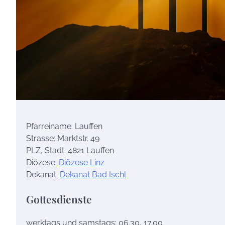
Pfarreiname: Lauffen
Strasse: Marktstr. 49
PLZ, Stadt: 4821 Lauffen
Diözese:
Diözese Linz
Dekanat:
Dekanat Bad Ischl
Gottesdienste
werktags und samstags: 06.30, 17.00