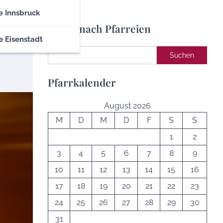
e Innsbruck
Suche nach Pfarreien
e Eisenstadt
Suchen
Suchen
Pfarrkalender
August 2026
M
D
M
D
F
S
S
1
2
3
4
5
6
7
8
9
10
11
12
13
14
15
16
17
18
19
20
21
22
23
24
25
26
27
28
29
30
31