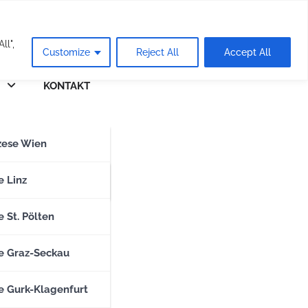
eie
ll",
Customize
Reject All
Accept All
KONTAKT
n
zese Wien
zese Salzburg
e Linz
 St. Pölten
e Graz-Seckau
e Gurk-Klagenfurt