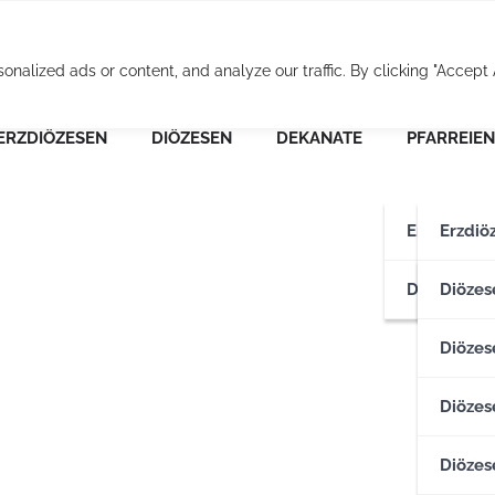
Osterreichische Pfarr
alized ads or content, and analyze our traffic. By clicking "Accept A
ERZDIÖZESEN
DIÖZESEN
DEKANATE
PFARREIEN
Erzdiözese
Erzdiö
Diözesen
Erzdiö
Diözes
Diözese
Diözes
Diözes