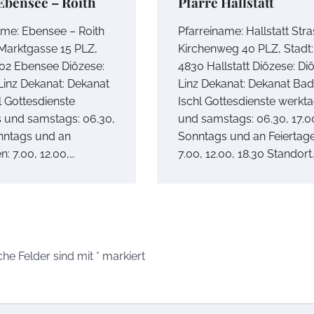
Ebensee – Roith
Pfarre Hallstatt
ame: Ebensee – Roith
Pfarreiname: Hallstatt Stra
 Marktgasse 15 PLZ,
Kirchenweg 40 PLZ, Stadt:
802 Ebensee Diözese:
4830 Hallstatt Diözese: Di
Linz Dekanat: Dekanat
Linz Dekanat: Dekanat Bad
l Gottesdienste
Ischl Gottesdienste werkt
 und samstags: 06.30,
und samstags: 06.30, 17.0
nntags und an
Sonntags und an Feiertage
n: 7.00, 12.00,…
7.00, 12.00, 18.30 Standort
che Felder sind mit
*
markiert