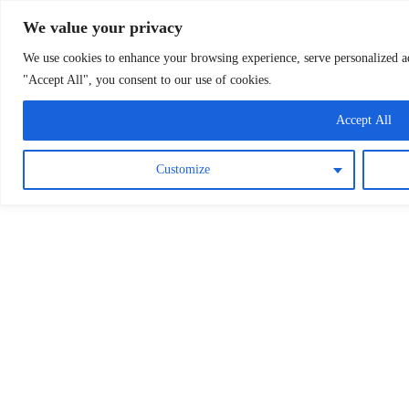
Osterreichische Pfarreie
Skip
We value your privacy
to
content
We use cookies to enhance your browsing experience, serve personalized ads
"Accept All", you consent to our use of cookies.
Accept All
Customize