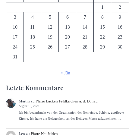
1
2
3
4
5
6
7
8
9
10
11
12
13
14
15
16
17
18
19
20
21
22
23
24
25
26
27
28
29
30
31
« Jän
Letzte Kommentare
Martin
zu
Pfarre Lacken Feldkirchen a. d. Donau
August 13, 2023
Ich bin beeindruckt von der Organisation der Gemeinde. Schöne, gepflegte
Kirche. Ich hatte die Gelegenheit, an der Heiligen Messe teilzunehmen,…
Leo
zu
Pfarre Neufelden