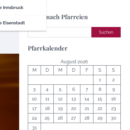
e Innsbruck
Suche nach Pfarreien
e Eisenstadt
Suchen
Suchen
Pfarrkalender
August 2026
M
D
M
D
F
S
S
1
2
3
4
5
6
7
8
9
10
11
12
13
14
15
16
17
18
19
20
21
22
23
24
25
26
27
28
29
30
31