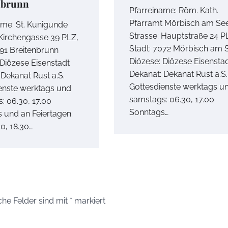
nbrunn
Pfarreiname: Röm. Kath.
Pfarramt Mörbisch am Se
ame: St. Kunigunde
Strasse: Hauptstraße 24 P
 Kirchengasse 39 PLZ,
Stadt: 7072 Mörbisch am 
091 Breitenbrunn
Diözese: Diözese Eisensta
 Diözese Eisenstadt
Dekanat: Dekanat Rust a.S.
 Dekanat Rust a.S.
Gottesdienste werktags u
enste werktags und
samstags: 06.30, 17.00
: 06.30, 17.00
Sonntags…
 und an Feiertagen:
00, 18.30…
che Felder sind mit
*
markiert