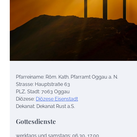
Pfarreiname: Röm. Kath. Pfarramt Oggau a. N.
Strasse: Hauptstraße 63
PLZ, Stadt: 7063 Oggau
Diözese:
Diözese Eisenstadt
Dekanat: Dekanat Rust a.S.
Gottesdienste
werktags und samstags: 06.30, 17.00