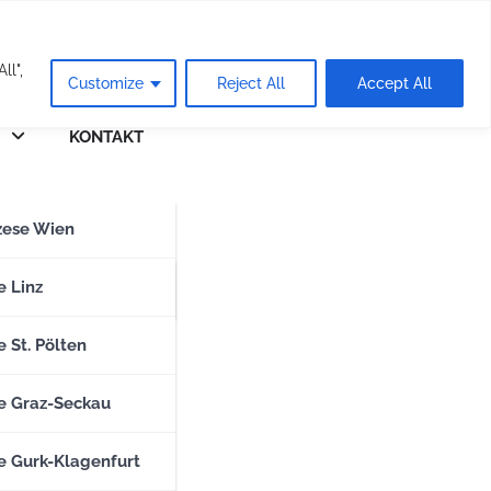
eie
ll",
Customize
Reject All
Accept All
KONTAKT
n
zese Wien
zese Salzburg
e Linz
 St. Pölten
e Graz-Seckau
e Gurk-Klagenfurt