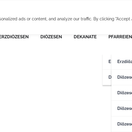
Osterreichische Pfarr
alized ads or content, and analyze our traffic. By clicking "Accept A
ERZDIÖZESEN
DIÖZESEN
DEKANATE
PFARREIEN
Erzdiözese
Erzdiö
Diözesen
Erzdiö
Diözes
Diözese
Diözes
Diözes