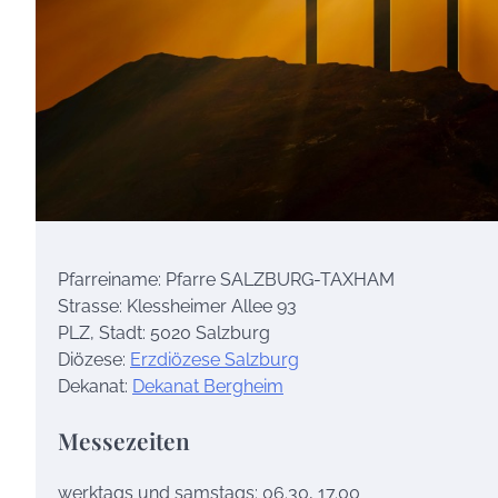
Pfarreiname: Pfarre SALZBURG-TAXHAM
Strasse: Klessheimer Allee 93
PLZ, Stadt: 5020 Salzburg
Diözese:
Erzdiözese Salzburg
Dekanat:
Dekanat Bergheim
Messezeiten
werktags und samstags: 06.30, 17.00