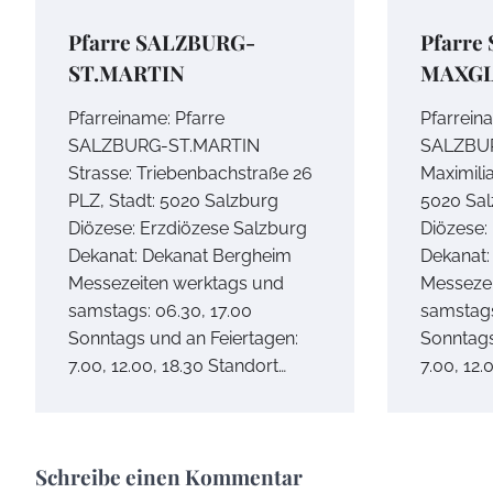
Pfarre SALZBURG-
Pfarre
ST.MARTIN
MAXG
Pfarreiname: Pfarre
Pfarrein
SALZBURG-ST.MARTIN
SALZBUR
Strasse: Triebenbachstraße 26
Maximili
PLZ, Stadt: 5020 Salzburg
5020 Sa
Diözese: Erzdiözese Salzburg
Diözese:
Dekanat: Dekanat Bergheim
Dekanat:
Messezeiten werktags und
Messezei
samstags: 06.30, 17.00
samstags
Sonntags und an Feiertagen:
Sonntags
7.00, 12.00, 18.30 Standort…
7.00, 12.
Schreibe einen Kommentar