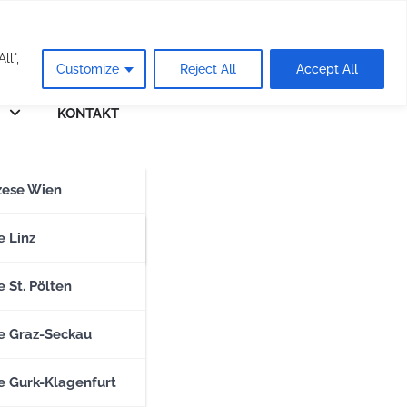
eie
ll",
Customize
Reject All
Accept All
KONTAKT
n
zese Wien
zese Salzburg
e Linz
 St. Pölten
e Graz-Seckau
e Gurk-Klagenfurt