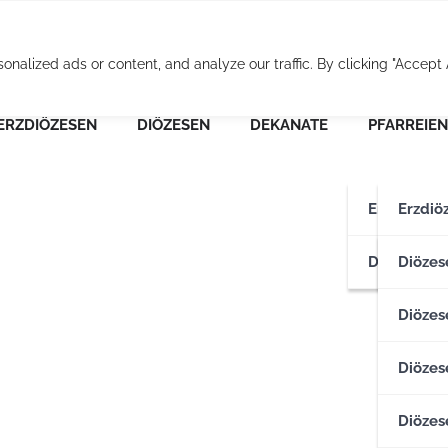
Osterreichische Pfarr
alized ads or content, and analyze our traffic. By clicking "Accept A
ERZDIÖZESEN
DIÖZESEN
DEKANATE
PFARREIEN
Erzdiözese
Erzdiö
Diözesen
Erzdiö
Diözes
Diözese
Diözes
Diözes