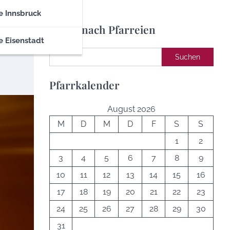
e Innsbruck
Suche nach Pfarreien
e Eisenstadt
Suchen
Suchen
Pfarrkalender
August 2026
M
D
M
D
F
S
S
1
2
3
4
5
6
7
8
9
10
11
12
13
14
15
16
17
18
19
20
21
22
23
24
25
26
27
28
29
30
31