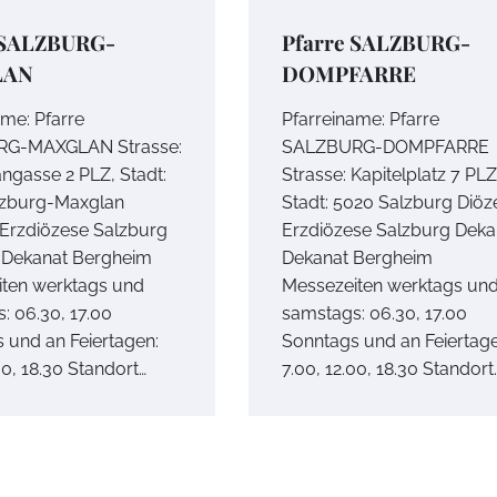
 SALZBURG-
Pfarre SALZBURG-
LAN
DOMPFARRE
ame: Pfarre
Pfarreiname: Pfarre
G-MAXGLAN Strasse:
SALZBURG-DOMPFARRE
angasse 2 PLZ, Stadt:
Strasse: Kapitelplatz 7 PLZ
lzburg-Maxglan
Stadt: 5020 Salzburg Diöz
 Erzdiözese Salzburg
Erzdiözese Salzburg Deka
 Dekanat Bergheim
Dekanat Bergheim
ten werktags und
Messezeiten werktags un
: 06.30, 17.00
samstags: 06.30, 17.00
 und an Feiertagen:
Sonntags und an Feiertage
00, 18.30 Standort…
7.00, 12.00, 18.30 Standort