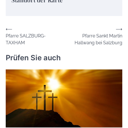
Beitrags-
⟵
⟶
Pfarre SALZBURG-
Pfarre Sankt Martin
Navigation
TAXHAM
Hallwang bei Salzburg
Prüfen Sie auch