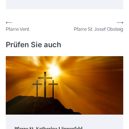
Beitrags-
⟵
⟶
Pfarre Vent
Pfarre St. Josef Obsteig
Navigation
Prüfen Sie auch
Pfarre St. Katharina Längenfeld