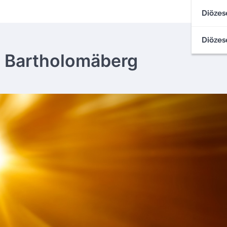
Diözes
Diözes
s Bartholomäberg