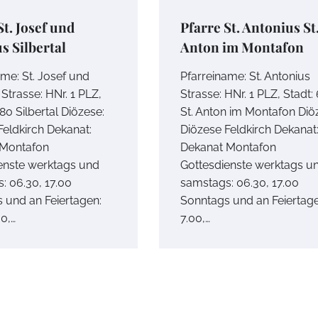
St. Josef und
Pfarre St. Antonius St
s Silbertal
Anton im Montafon
ame: St. Josef und
Pfarreiname: St. Antonius
Strasse: HNr. 1 PLZ,
Strasse: HNr. 1 PLZ, Stadt:
80 Silbertal Diözese:
St. Anton im Montafon Diö
Feldkirch Dekanat:
Diözese Feldkirch Dekanat
 Montafon
Dekanat Montafon
enste werktags und
Gottesdienste werktags u
: 06.30, 17.00
samstags: 06.30, 17.00
 und an Feiertagen:
Sonntags und an Feiertage
00,…
7.00,…