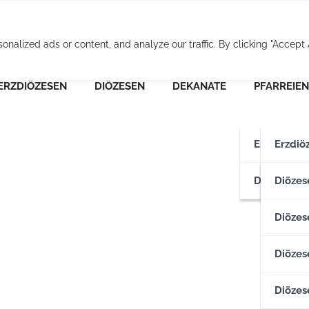
Osterreichische Pfarr
alized ads or content, and analyze our traffic. By clicking "Accept A
ERZDIÖZESEN
DIÖZESEN
DEKANATE
PFARREIEN
Erzdiözese
Erzdiö
Diözesen
Erzdiö
Diözes
Diözese
Diözes
Diözes