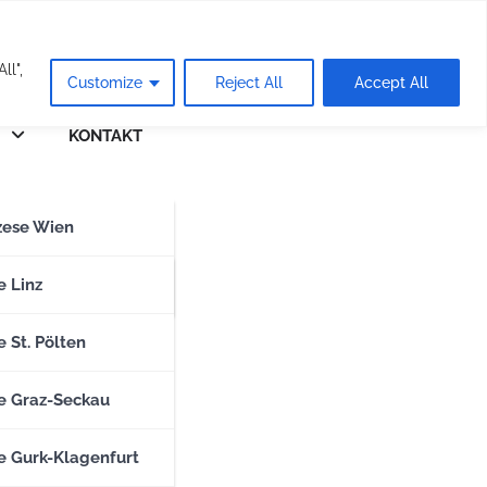
eie
ll",
Customize
Reject All
Accept All
KONTAKT
n
zese Wien
zese Salzburg
e Linz
 St. Pölten
e Graz-Seckau
e Gurk-Klagenfurt