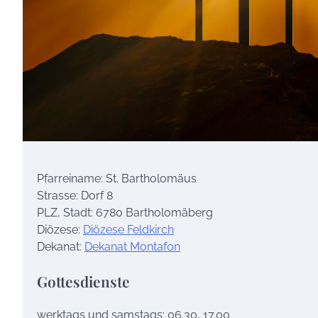
Pfarreiname: St. Bartholomäus
Strasse: Dorf 8
PLZ, Stadt: 6780 Bartholomäberg
Diözese:
Diözese Feldkirch
Dekanat:
Dekanat Montafon
Gottesdienste
werktags und samstags: 06.30, 17.00