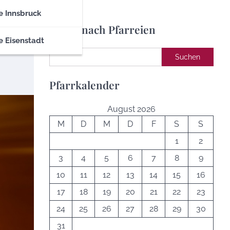
e Innsbruck
Suche nach Pfarreien
e Eisenstadt
Suchen
Suchen
Pfarrkalender
August 2026
M
D
M
D
F
S
S
1
2
3
4
5
6
7
8
9
10
11
12
13
14
15
16
17
18
19
20
21
22
23
24
25
26
27
28
29
30
31