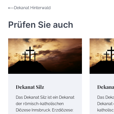
Beitrags-
⟵
Dekanat Hinterwald
Navigation
Prüfen Sie auch
Dekanat Silz
Dekana
Das Dekanat Silz ist ein Dekanat
Das Deka
der römisch-katholischen
Dekanat 
Diözese Innsbruck. Erzdiözese:
katholis