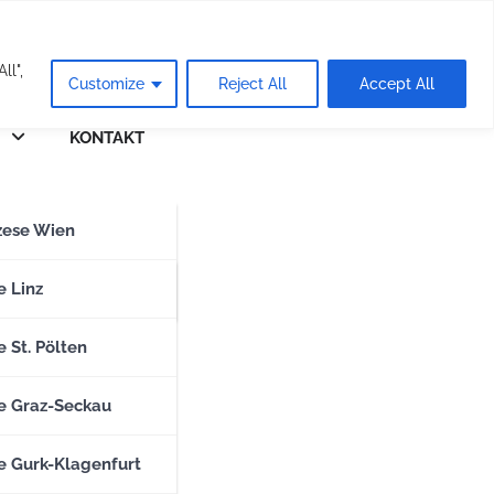
eie
ll",
Customize
Reject All
Accept All
KONTAKT
n
zese Wien
zese Salzburg
e Linz
 St. Pölten
e Graz-Seckau
e Gurk-Klagenfurt