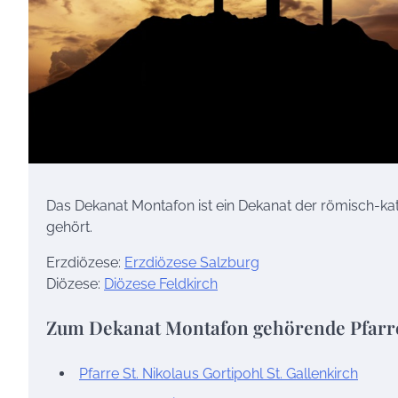
Das Dekanat Montafon ist ein Dekanat der römisch-kat
gehört.
Erzdiözese:
Erzdiözese Salzburg
Diözese:
Diözese Feldkirch
Zum Dekanat Montafon gehörende Pfarr
Pfarre St. Nikolaus Gortipohl St. Gallenkirch