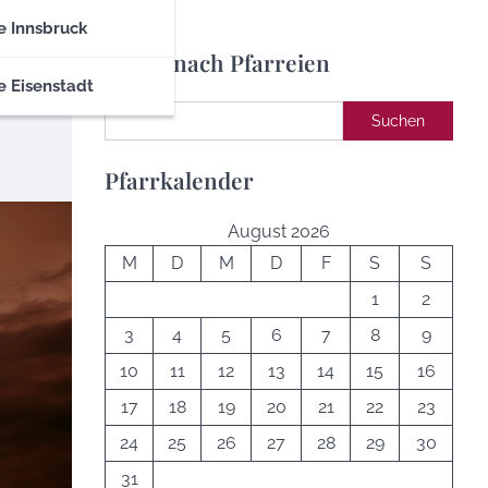
e Innsbruck
Suche nach Pfarreien
e Eisenstadt
Suchen
Suchen
Pfarrkalender
August 2026
M
D
M
D
F
S
S
1
2
3
4
5
6
7
8
9
10
11
12
13
14
15
16
17
18
19
20
21
22
23
24
25
26
27
28
29
30
31