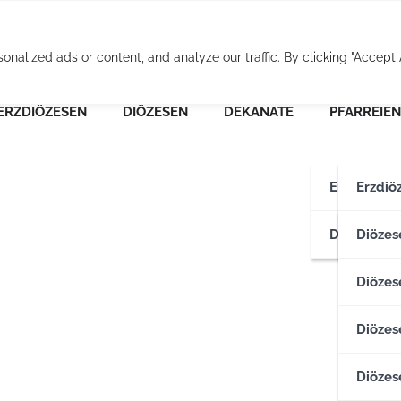
Osterreichische Pfarr
alized ads or content, and analyze our traffic. By clicking "Accept A
ERZDIÖZESEN
DIÖZESEN
DEKANATE
PFARREIEN
Erzdiözese
Erzdiö
Diözesen
Erzdiö
Diözes
Diözese
Diözes
Diözes