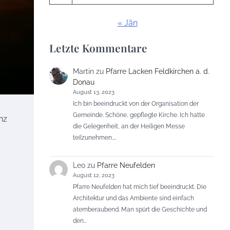
« Jän
Letzte Kommentare
Martin
zu
Pfarre Lacken Feldkirchen a. d.
Donau
August 13, 2023
Ich bin beeindruckt von der Organisation der
Gemeinde. Schöne, gepflegte Kirche. Ich hatte
nz
die Gelegenheit, an der Heiligen Messe
teilzunehmen,…
Leo
zu
Pfarre Neufelden
August 12, 2023
Pfarre Neufelden hat mich tief beeindruckt. Die
Architektur und das Ambiente sind einfach
atemberaubend. Man spürt die Geschichte und
den…