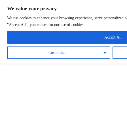
Osterreichische Pfarreie
Skip
We value your privacy
to
content
We use cookies to enhance your browsing experience, serve personalized ads
"Accept All", you consent to our use of cookies.
Accept All
Customize