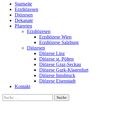
Startseite
Erzdiözesen
Diözesen
Dekanate
Pfarreien
Erzdiözesen
Erzdiözese Wien
Erzdiözese Salzburg
Diözesen
Diözese Linz
Diözese st. Pölten
Diözese Graz-Seckau
Diözese Gurk-Klagenfurt
Diözese Innsbruck
Diözese Eisenstadt
Kontakt
Suche
nach: