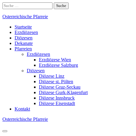
Skip
Suche
to
nach:
content
Osterreichische Pfarreie
Startseite
Erzdiözesen
Diözesen
Dekanate
Pfarreien
Erzdiözesen
Erzdiözese Wien
Erzdiözese Salzburg
Diözesen
Diözese Linz
Diözese st. Pölten
Diözese Graz-Seckau
Diözese Gurk-Klagenfurt
Diözese Innsbruck
Diözese Eisenstadt
Kontakt
Osterreichische Pfarreie