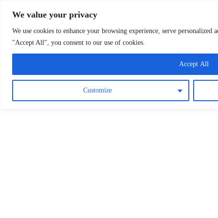
Osterreichische Pfarreie
Skip
We value your privacy
to
content
We use cookies to enhance your browsing experience, serve personalized ads
"Accept All", you consent to our use of cookies.
Accept All
Customize