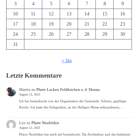
3
4
5
6
7
8
9
10
11
12
13
14
15
16
17
18
19
20
21
22
23
24
25
26
27
28
29
30
31
« Jän
Letzte Kommentare
Martin
zu
Pfarre Lacken Feldkirchen a. d. Donau
August 13, 2023
Ich bin beeindruckt von der Organisation der Gemeinde. Schöne, gepflegte
Kirche. Ich hatte die Gelegenheit, an der Heiligen Messe teilzunehmen,…
Leo
zu
Pfarre Neufelden
August 12, 2023
Pfarre Neufelden hat mich tief beeindruckt. Die Architektur und das Ambiente