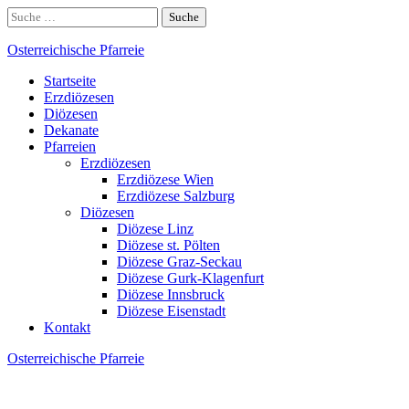
Skip
Suche
to
nach:
content
Osterreichische Pfarreie
Startseite
Erzdiözesen
Diözesen
Dekanate
Pfarreien
Erzdiözesen
Erzdiözese Wien
Erzdiözese Salzburg
Diözesen
Diözese Linz
Diözese st. Pölten
Diözese Graz-Seckau
Diözese Gurk-Klagenfurt
Diözese Innsbruck
Diözese Eisenstadt
Kontakt
Osterreichische Pfarreie