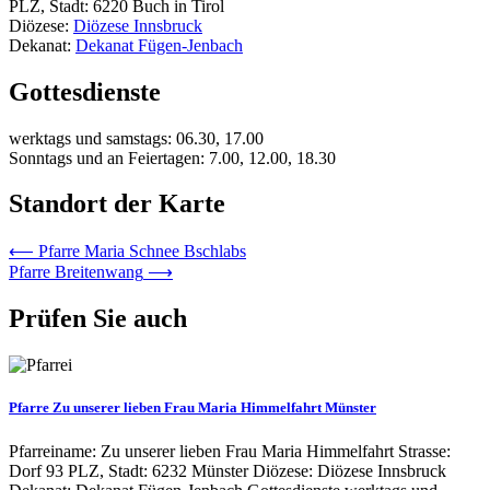
PLZ, Stadt: 6220 Buch in Tirol
Diözese:
Diözese Innsbruck
Dekanat:
Dekanat Fügen-Jenbach
Gottesdienste
werktags und samstags: 06.30, 17.00
Sonntags und an Feiertagen: 7.00, 12.00, 18.30
Standort der Karte
Beitrags-
⟵
Pfarre Maria Schnee Bschlabs
Pfarre Breitenwang
⟶
Navigation
Prüfen Sie auch
Pfarre Zu unserer lieben Frau Maria Himmelfahrt Münster
Pfarreiname: Zu unserer lieben Frau Maria Himmelfahrt Strasse:
Dorf 93 PLZ, Stadt: 6232 Münster Diözese: Diözese Innsbruck