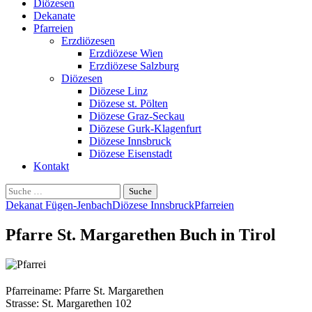
Diözesen
Dekanate
Pfarreien
Erzdiözesen
Erzdiözese Wien
Erzdiözese Salzburg
Diözesen
Diözese Linz
Diözese st. Pölten
Diözese Graz-Seckau
Diözese Gurk-Klagenfurt
Diözese Innsbruck
Diözese Eisenstadt
Kontakt
Suche
nach:
Dekanat Fügen-Jenbach
Diözese Innsbruck
Pfarreien
Pfarre St. Margarethen Buch in Tirol
Pfarreiname: Pfarre St. Margarethen
Strasse: St. Margarethen 102