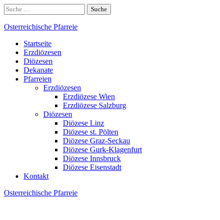
Skip
Suche
to
nach:
content
Osterreichische Pfarreie
Startseite
Erzdiözesen
Diözesen
Dekanate
Pfarreien
Erzdiözesen
Erzdiözese Wien
Erzdiözese Salzburg
Diözesen
Diözese Linz
Diözese st. Pölten
Diözese Graz-Seckau
Diözese Gurk-Klagenfurt
Diözese Innsbruck
Diözese Eisenstadt
Kontakt
Osterreichische Pfarreie