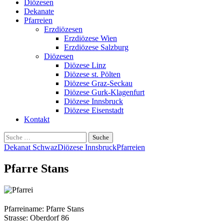
Diözesen
Dekanate
Pfarreien
Erzdiözesen
Erzdiözese Wien
Erzdiözese Salzburg
Diözesen
Diözese Linz
Diözese st. Pölten
Diözese Graz-Seckau
Diözese Gurk-Klagenfurt
Diözese Innsbruck
Diözese Eisenstadt
Kontakt
Suche
nach:
Dekanat Schwaz
Diözese Innsbruck
Pfarreien
Pfarre Stans
Pfarreiname: Pfarre Stans
Strasse: Oberdorf 86