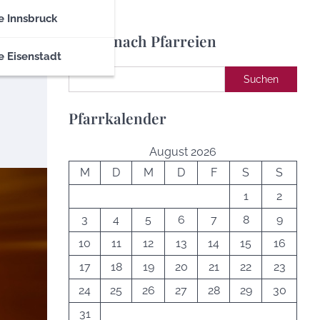
e Innsbruck
Suche nach Pfarreien
e Eisenstadt
Suchen
Suchen
Pfarrkalender
August 2026
M
D
M
D
F
S
S
1
2
3
4
5
6
7
8
9
10
11
12
13
14
15
16
17
18
19
20
21
22
23
24
25
26
27
28
29
30
31