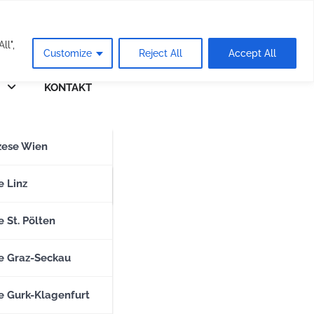
eie
ll",
Customize
Reject All
Accept All
KONTAKT
n
zese Wien
zese Salzburg
e Linz
 St. Pölten
e Graz-Seckau
e Gurk-Klagenfurt