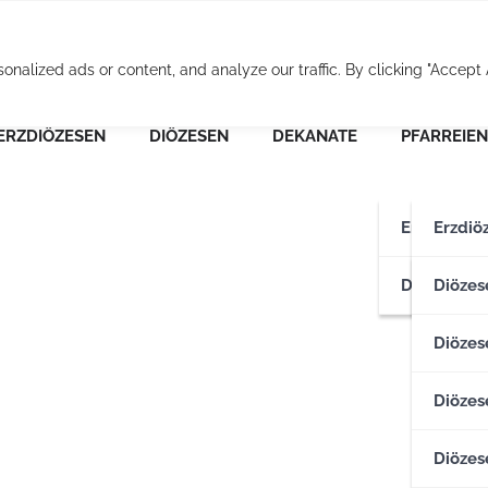
Osterreichische Pfarr
alized ads or content, and analyze our traffic. By clicking "Accept A
ERZDIÖZESEN
DIÖZESEN
DEKANATE
PFARREIEN
Erzdiözese
Erzdiö
Diözesen
Erzdiö
Diözes
Diözese
Diözes
Diözes