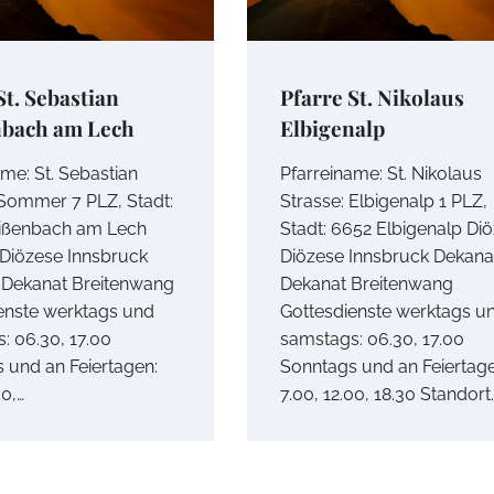
St. Sebastian
Pfarre St. Nikolaus
bach am Lech
Elbigenalp
ame: St. Sebastian
Pfarreiname: St. Nikolaus
 Sommer 7 PLZ, Stadt:
Strasse: Elbigenalp 1 PLZ,
ißenbach am Lech
Stadt: 6652 Elbigenalp Diö
 Diözese Innsbruck
Diözese Innsbruck Dekana
 Dekanat Breitenwang
Dekanat Breitenwang
enste werktags und
Gottesdienste werktags u
: 06.30, 17.00
samstags: 06.30, 17.00
 und an Feiertagen:
Sonntags und an Feiertage
00,…
7.00, 12.00, 18.30 Standort