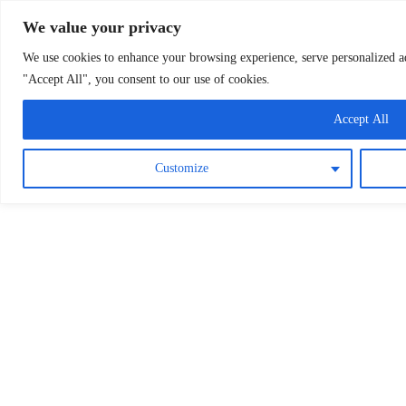
Osterreichische Pfarreie
Skip
We value your privacy
to
content
We use cookies to enhance your browsing experience, serve personalized ads
"Accept All", you consent to our use of cookies.
Accept All
Customize